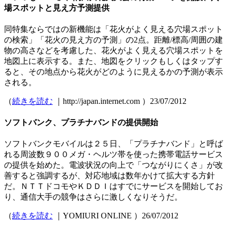
場スポットと見え方予測提供
同特集ならではの新機能は「花火がよく見える穴場スポット
の検索」「花火の見え方の予測」の2点。距離/標高/周囲の建
物の高さなどを考慮した、花火がよく見える穴場スポットを
地図上に表示する。また、地図をクリックもしくはタップす
ると、その地点から花火がどのように見えるかの予測が表示
される。
（
続きを読む
｜http://japan.internet.com ）23/07/2012
ソフトバンク、プラチナバンドの提供開始
ソフトバンクモバイルは２５日、「プラチナバンド」と呼ば
れる周波数９００メガ・ヘルツ帯を使った携帯電話サービス
の提供を始めた。電波状況の向上で「つながりにくさ」が改
善すると強調するが、対応地域は数年かけて拡大する方針
だ。ＮＴＴドコモやＫＤＤＩはすでにサービスを開始してお
り、通信大手の競争はさらに激しくなりそうだ。
（
続きを読む
｜YOMIURI ONLINE ）26/07/2012